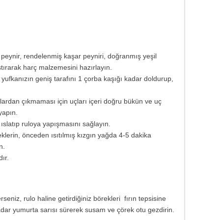
or peynir, rendelenmiş kaşar peyniri, doğranmış yeşil
ırarak harç malzemesini hazırlayın.
ufkanızın geniş tarafını 1 çorba kaşığı kadar doldurup,
ardan çıkmaması için uçları içeri doğru bükün ve uç
yapın.
 ıslatıp ruloya yapışmasını sağlayın.
eklerin, önceden ısıtılmış kızgın yağda 4-5 dakika
n.
dır.
seniz, rulo haline getirdiğiniz börekleri fırın tepsisine
kadar yumurta sarısı sürerek susam ve çörek otu gezdirin.