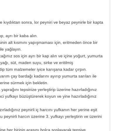
e kıydıktan sonra, lor peyniri ve beyaz peynirle bir kapta
p, ayrı bir kaba alın.
isinin alt kısmını yapışmaması için, eritmeden önce bir
le yağlayın.
ğınız sos için ayrı bir kap alın ve içine yoğurt, yumurta
 yağı, süt, maden suyu, sirke ve eritilmiş
dip tüm malzemeler iyice karışana kadar çırpın.
yarım çay bardağı kadarını ayırıp yumurta sarıları ile
erine sürmek için bekletin.
 yaprağını tepsinize yerleştirip üzerine hazırladığınız
nci yufkayı büzüştürerek koyun ve yine hazırladığınız
ırladığınız peynirli iç harcını yufkanın her yerine eşit
u peynirli harcın üzerine 3. yufkayı yerleştirin ve üzerini
ine her birinin arasını bolca soslayarak tepsiye