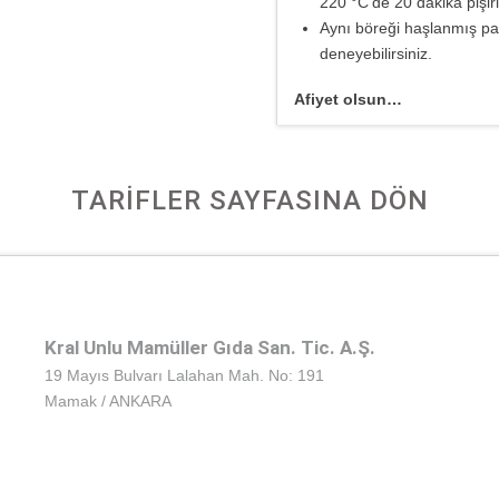
220 °C’de 20 dakika pişiri
Aynı böreği haşlanmış pa
deneyebilirsiniz.
Afiyet olsun…
TARİFLER SAYFASINA DÖN
Kral Unlu Mamüller Gıda San. Tic. A.Ş.
19 Mayıs Bulvarı Lalahan Mah. No: 191
Mamak / ANKARA