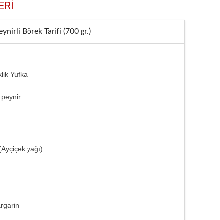
ERİ
ynirli Börek Tarifi (700 gr.)
klik Yufka
 peynir
(Ayçiçek yağı)
argarin