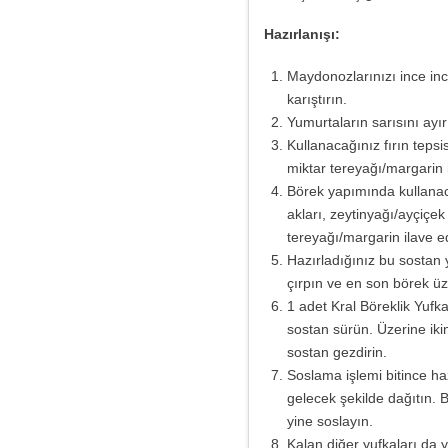
Hazırlanışı:
Maydonozlarınızı ince inc
karıştırın.
Yumurtaların sarısını ayırı
Kullanacağınız fırın teps
miktar tereyağı/margarin i
Börek yapımında kullanaca
akları, zeytinyağı/ayçiçek
tereyağı/margarin ilave e
Hazırladığınız bu sostan 
çırpın ve en son börek üz
1 adet Kral Böreklik Yufka
sostan sürün. Üzerine iki
sostan gezdirin.
Soslama işlemi bitince haz
gelecek şekilde dağıtın. B
yine soslayın.
Kalan diğer yufkaları da y