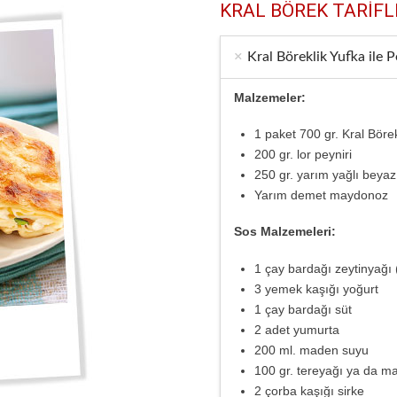
KRAL BÖREK TARİFL
Kral Böreklik Yufka ile Pe
Malzemeler:
1 paket 700 gr. Kral Böre
200 gr. lor peyniri
250 gr. yarım yağlı beyaz
Yarım demet maydonoz
Sos Malzemeleri:
1 çay bardağı zeytinyağı 
3 yemek kaşığı yoğurt
1 çay bardağı süt
2 adet yumurta
200 ml. maden suyu
100 gr. tereyağı ya da m
2 çorba kaşığı sirke