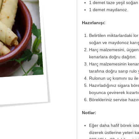
1 demet taze yeşil soğan
1 demet maydanoz.
Hazırlanışı:
Belirtilen miktarlardaki l
soğan ve maydonoz karışt
Harç malzemesini, üçgen y
kenarlara doğru dağıtın.
Harç malzemesinin kenarl
tarafına doğru sarıp rulo 
Rulonun uç kısmını su ile
Hazırladığınız sigara bör
boyunca çevirerek kızartı
Börekleriniz servise hazır
Notlar:
Eğer daha hafif börek ister
dizerek üstlerine yeteri 