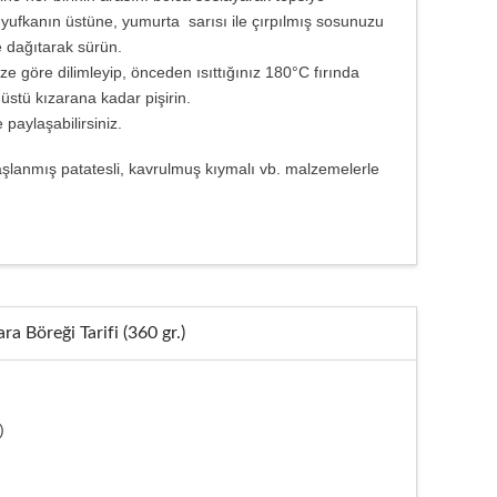
n yufkanın üstüne, yumurta sarısı ile çırpılmış sosunuzu
le dağıtarak sürün.
ize göre dilimleyip, önceden ısıttığınız 180°C fırında
 üstü kızarana kadar pişirin.
 paylaşabilirsiniz.
aşlanmış patatesli, kavrulmuş kıymalı vb. malzemelerle
ra Böreği Tarifi (360 gr.)
)