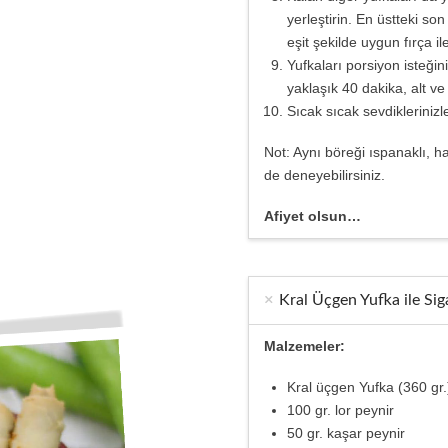
yerleştirin. En üstteki so
eşit şekilde uygun fırça i
Yufkaları porsiyon isteğin
yaklaşık 40 dakika, alt ve
Sıcak sıcak sevdiklerinizle
Not: Aynı böreği ıspanaklı, h
de deneyebilirsiniz.
Afiyet olsun…
Kral Üçgen Yufka ile Siga
Malzemeler:
Kral üçgen Yufka (360 gr.
100 gr. lor peynir
50 gr. kaşar peynir