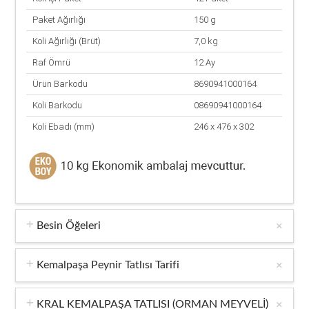
Paket Ağırlığı
150 g
Koli Ağırlığı (Brüt)
7,0 kg
Raf Ömrü
12 Ay
Ürün Barkodu
8690941000164
Koli Barkodu
08690941000164
Koli Ebadı (mm)
246 x 476 x 302
Besin Öğeleri
Kemalpaşa Peynir Tatlısı Tarifi
KRAL KEMALPAŞA TATLISI (ORMAN MEYVELİ)