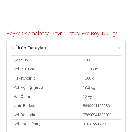
Beykök Kemalpaşa Peynir Tatlısı Eko Boy 1000gr
Ürün Detayları
Çeşit No
0086
Koli İçi Paket
12 Paket
Paket Ağırlığı
1000 g
Koli Ağırlığı (Brüt)
13,2 kg
Raf Ömrü
12 Ay
Ürün Barkodu
8690941100086
Koli Barkodu
08690941300011
Koli Ebadı (mm)
310 x 560 x 350