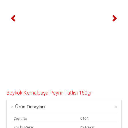
Beykök Kemalpaşa Peynir Tatlısı 150gr
Ürün Detayları
Çeşit No
0164
Koli İçi Paket
42 Paket