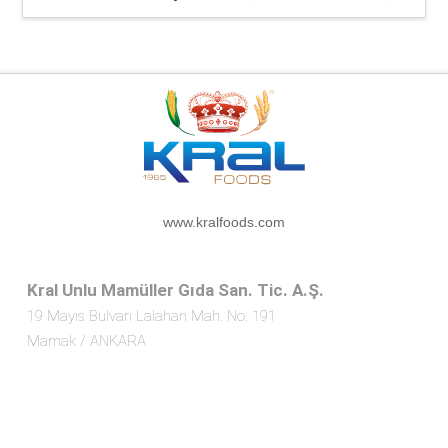
www.kralfoods.com
Kral Unlu Mamüller Gıda San. Tic. A.Ş.
19 Mayıs Bulvarı Lalahan Mah. No: 191
Mamak / ANKARA